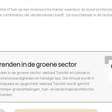
uimte of tuin op een levensechte manier waardoor ze zowel profes
jke combinaties die Vandersanden biedt, zijn beschikbaar in de text
renden in de groene sector
nden in de groene sector. Vakblad TuinVAK en tuinvak.nl
wetenswaardigheden en handige tips. Die inhoud wordt in
epaald en opgesteld. Vakblad TuinVAK wordt gericht
telijke groenafdelingen, tuin- en landschapsarchitecten
tvelden.