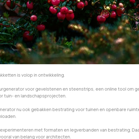
etten is volop in ontwikkeling.
tuurgenerator voor gevelstenen en steenstrips, een online tool om
or tuin- en landschapsprojecten.
generator nu ook gebakken bestrating voor tuinen en openbare ruimt
nloaden.
r experimenteren met formaten en legverbanden van bestrating. Daa
vooral van belang voor architecten.