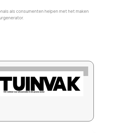
sionals als consumenten helpen met het maken
uurgenerator.