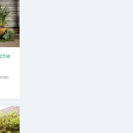
ctie
etals