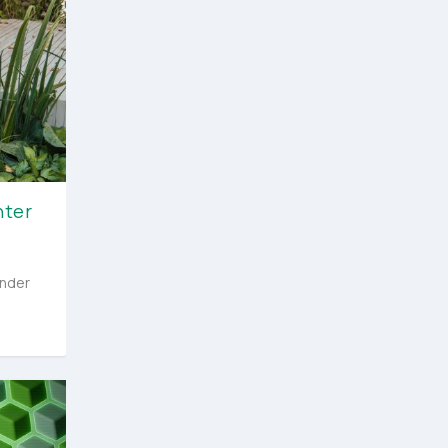
hter
onder