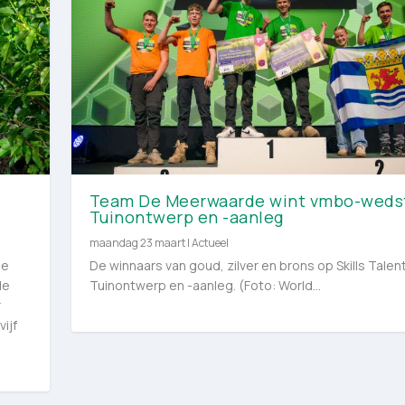
Team De Meerwaarde wint vmbo-wedst
Tuinontwerp en -aanleg
maandag 23 maart
|
Actueel
le
De winnaars van goud, zilver en brons op Skills Talen
de
Tuinontwerp en -aanleg. (Foto: World...
r
ijf