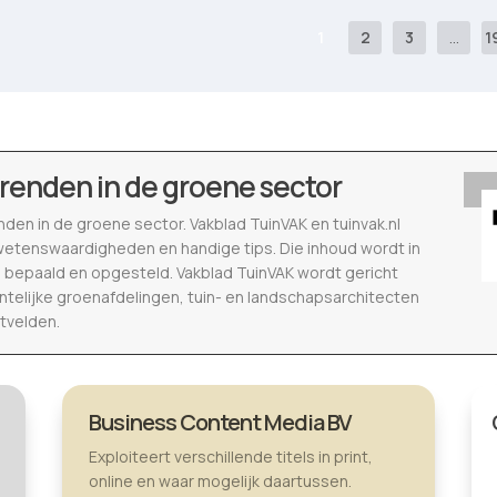
1
2
3
...
1
erenden in de groene sector
nden in de groene sector. Vakblad TuinVAK en tuinvak.nl
 wetenswaardigheden en handige tips. Die inhoud wordt in
bepaald en opgesteld. Vakblad TuinVAK wordt gericht
telijke groenafdelingen, tuin- en landschapsarchitecten
tvelden.
Business Content Media BV
Exploiteert verschillende titels in print,
online en waar mogelijk daartussen.