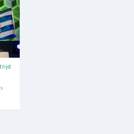
rijd
ts