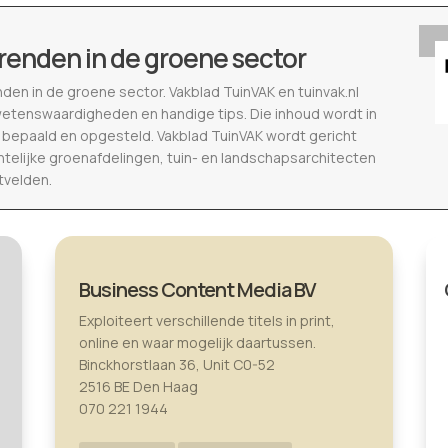
renden in de groene sector
nden in de groene sector. Vakblad TuinVAK en tuinvak.nl
wetenswaardigheden en handige tips. Die inhoud wordt in
epaald en opgesteld. Vakblad TuinVAK wordt gericht
telijke groenafdelingen, tuin- en landschapsarchitecten
tvelden.
Business Content Media BV
Exploiteert verschillende titels in print,
online en waar mogelijk daartussen.
Binckhorstlaan 36, Unit C0-52
2516 BE Den Haag
070 221 1944