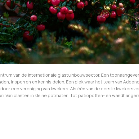
centrum van de internationale glastuinbouwsector. Een toonaangeven
en, insperren en kennis delen. Een plek waar het team van Addenda
 door een vereniging van kwekers. Als één van de eerste kwekersve
. Van planten in kleine potmaten, tot patiopotten- en wandhanger