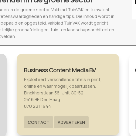
nden in de groene sector. Vakblad TuinVAK en tuinvak.nl
wetenswaardigheden en handige tips. Die inhoud wordt in
epaald en opgesteld. Vakblad TuinVAK wordt gericht
telijke groenafdelingen, tuin- en landschapsarchitecten
tvelden.
Business Content Media BV
Exploiteert verschillende titels in print,
online en waar mogelijk daartussen.
Binckhorstlaan 36, Unit C0-52
2516 BE Den Haag
070 221 1944
CONTACT
ADVERTEREN