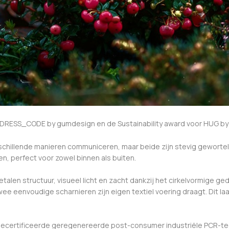
 DRESS_CODE by gumdesign en de Sustainability award voor HUG by S
chillende manieren communiceren, maar beide zijn stevig geworte
en, perfect voor zowel binnen als buiten.
n structuur, visueel licht en zacht dankzij het cirkelvormige gede
twee eenvoudige scharnieren zijn eigen textiel voering draagt. Dit 
gecertificeerde geregenereerde post-consumer industriële PCR-t