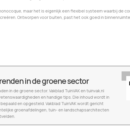
monocoque, maar het is eigenlijk een flexibel systeem waarbij d
te creëren. Ontworpen voor buiten, past het ook goed in binnenrui
renden in de groene sector
nden in de groene sector. Vakblad TuinVAK en tuinvak.nl
wetenswaardigheden en handige tips. Die inhoud wordt in
epaald en opgesteld. Vakblad TuinVAK wordt gericht
telijke groenafdelingen, tuin- en landschapsarchitecten
tvelden.