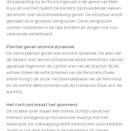
de beplanting los en frivool ingevuld. In de geest van Mien
Ruys en ook Piet Oudolf. De borders zijn boeidende vlakken
die enorm veel seizoensbeleving geven. De structuur wordt
gemaakt door groepen siergrassen. Deze siergrassen
vormen rustpunten in de rijke borders en zorgen ook voor
voldoende winterbeeld.
Planten geven enorme dynamiek
De vaste planten geven een enorme dynamiek. De aren van
de Salvia’s, met de net ontluikende kleine friemeltjes van het
gipskruid tegenover de zachte oren van de Stachys. Bij de
entree stelen de witte bloemen van de Persicaria (twee
meter hoog!) de show. Het lavendelblauw van de Perovskia
en de eerste dikke bloemen van de Echinacea staan al in de
wachtrij.
Het contrast maakt het spannend
De strakke vijver maakt een sterke zichtlijn vanuit het
interieur. Eindigend op het betonlok muurtje met het
waterspel. De overkapping heeft bewust een open karkater,
zodat je ook daar midden in de beplanting zit. Dieren