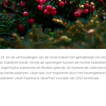
 zit, en de verhoudingen van de stoel maken het gemakkelijk om onder
at stabiliteit biedt, terwijl de openingen tussen de rechte teaklatt
igentijdse expressie en flexibel gebruik, en hoewel de collectie in 
 op beide plaatsen. Lilium laat zich inspireren door het havengebie
sdeel. Lilium Fauteuil is vanaf het voorjaar van 2021 leverbaar.