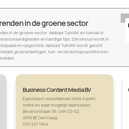
renden in de groene sector
nden in de groene sector. Vakblad TuinVAK en tuinvak.nl
wetenswaardigheden en handige tips. Die inhoud wordt in
epaald en opgesteld. Vakblad TuinVAK wordt gericht
telijke groenafdelingen, tuin- en landschapsarchitecten
tvelden.
Business Content Media BV
Exploiteert verschillende titels in print,
online en waar mogelijk daartussen.
Binckhorstlaan 36, Unit C0-52
2516 BE Den Haag
070 221 1944