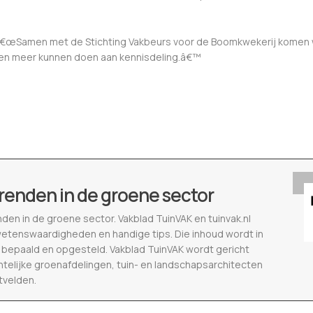
b: â€œSamen met de Stichting Vakbeurs voor de Boomkwekerij komen
 en meer kunnen doen aan kennisdeling.â€™
renden in de groene sector
nden in de groene sector. Vakblad TuinVAK en tuinvak.nl
wetenswaardigheden en handige tips. Die inhoud wordt in
epaald en opgesteld. Vakblad TuinVAK wordt gericht
telijke groenafdelingen, tuin- en landschapsarchitecten
tvelden.