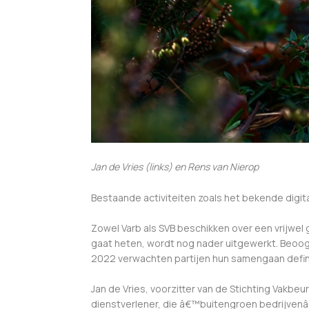
Jan de Vries (links) en Rens van Nierop
Bestaande activiteiten zoals het bekende digi
Zowel Varb als SVB beschikken over een vrijwel 
gaat heten, wordt nog nader uitgewerkt. Beoogd
2022 verwachten partijen hun samengaan definit
Jan de Vries, voorzitter van de Stichting Vakb
dienstverlener, die â€™buitengroen bedrijven