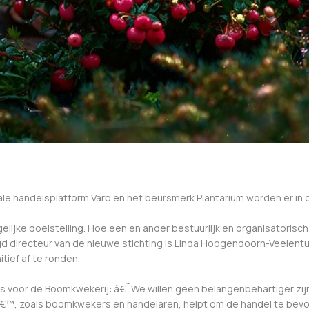
tale handelsplatform Varb en het beursmerk Plantarium worden er in
gelijke doelstelling. Hoe een en ander bestuurlijk en organisatorisc
 directeur van de nieuwe stichting is Linda Hoogendoorn-Veelenturf,
ief af te ronden.
eurs voor de Boomkwekerij: â€˜We willen geen belangenbehartiger zi
â€™, zoals boomkwekers en handelaren, helpt om de handel te bev