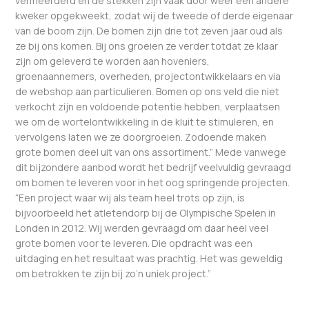
vermeerderd en de stekken zijn vaak door weer een andere
kweker opgekweekt, zodat wij de tweede of derde eigenaar
van de boom zijn. De bomen zijn drie tot zeven jaar oud als
ze bij ons komen. Bij ons groeien ze verder totdat ze klaar
zijn om geleverd te worden aan hoveniers,
groenaannemers, overheden, projectontwikkelaars en via
de webshop aan particulieren. Bomen op ons veld die niet
verkocht zijn en voldoende potentie hebben, verplaatsen
we om de wortelontwikkeling in de kluit te stimuleren, en
vervolgens laten we ze doorgroeien. Zodoende maken
grote bomen deel uit van ons assortiment.” Mede vanwege
dit bijzondere aanbod wordt het bedrijf veelvuldig gevraagd
om bomen te leveren voor in het oog springende projecten.
“Een project waar wij als team heel trots op zijn, is
bijvoorbeeld het atletendorp bij de Olympische Spelen in
Londen in 2012. Wij werden gevraagd om daar heel veel
grote bomen voor te leveren. Die opdracht was een
uitdaging en het resultaat was prachtig. Het was geweldig
om betrokken te zijn bij zo’n uniek project.”