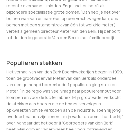
recente overname – midden-Engeland, en heeft als
bijzondere specialisatie grote bomen. “Dan heb je het over
bomen waarvan er maar één op een vrachtwagen kan, dus
bomen met een stamomtrek van één tot wel drie meter”,
vertelt algemeen directeur Pieter van den Berk. Hij behoort
tot de derde generatie Van den Berk in het familiebedrijf.
Populieren stekken
Het verhaal van Van den Berk Boomkwekerijen begon in 1939,
toen de grootvader van Pieter van den Berk als onderdeel
van een gemengd boerenbedrijf populieren ging stekken.
Pieter: “In de regio was veel vraag naar populierenhout voor
klompen en voor de luciferfabriek. Mijn grootvader verkocht
de stekken aan boeren die de bomen vervolgens
opkweekten om te verkopen aan de industrie. Toen hij jong
overleed, namen zijn zonen – mijn vader en oom – het bedrijf
over: vandaar dat het bedrijf ‘Gebroeders Van den Berk’
heet. Mijn oom en vader waren heel vooruitstrevend en