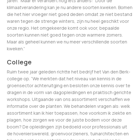
jaren.” Maar er verandert nog iets anders: “Door de
klimaatverandering kan je nu andere soorten kweken. Bomen
die het hier vroeger niet goed deden omdat ze niet bestand
waren tegen de strenge winters, zijn nu heel geschikt voor
onze regio. Het omgekeerde komt ook voor, bepaalde
soorten kunnen niet goed tegen onze warmere zomers.
Maar als geheel kunnen we nu meer verschillende soorten
kweken.”
College
Ruim twee jaar geleden richtte het bedrijf het Van den Berk-
college op. “We merkten dat het niveau van kennis in de
groensector achteruitging en besloten onze kennis over te
dragen in de vorm van dagopleidingen en praktisch gerichte
workshops. Uitgaande van ons assortiment verschaffen we
informatie over de planten. We behandelen vragen als: welk
assortiment kan ik hier toepassen, hoe voorkom ik ziekte en
plagen, hoe zorgen we voor de juiste bodem voor deze
boom? De opleidingen zijn bedoeld voor professionals uit
de hovenierswereld, groenvoorzieners, tuinarchitecten en