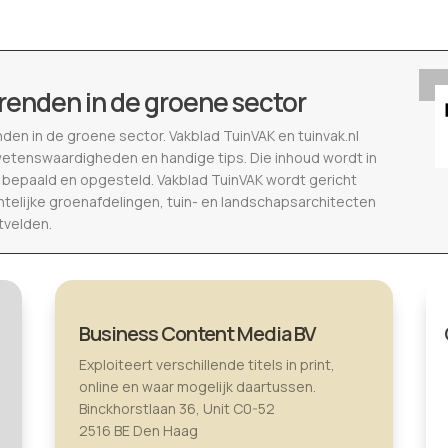
renden in de groene sector
nden in de groene sector. Vakblad TuinVAK en tuinvak.nl
wetenswaardigheden en handige tips. Die inhoud wordt in
epaald en opgesteld. Vakblad TuinVAK wordt gericht
telijke groenafdelingen, tuin- en landschapsarchitecten
tvelden.
Business Content Media BV
Exploiteert verschillende titels in print,
online en waar mogelijk daartussen.
Binckhorstlaan 36, Unit C0-52
2516 BE Den Haag