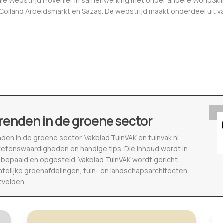
nale Wedstrijd Hovenier in samenwerking met onder andere WorldSkil
Colland Arbeidsmarkt en Sazas. De wedstrijd maakt onderdeel uit v
renden in de groene sector
nden in de groene sector. Vakblad TuinVAK en tuinvak.nl
wetenswaardigheden en handige tips. Die inhoud wordt in
epaald en opgesteld. Vakblad TuinVAK wordt gericht
telijke groenafdelingen, tuin- en landschapsarchitecten
tvelden.