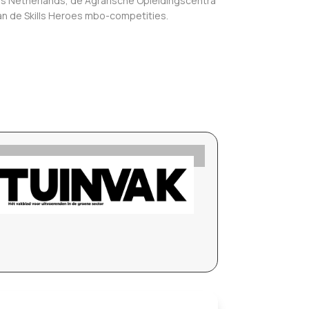
ls Netherlands, de Agrarische Opleidingscentra
an de Skills Heroes mbo-competities.