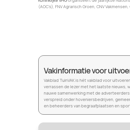
Koninklijke VHG
organiseert de jaarlijkse Natio
(AOC’s), FNV Agrarisch Groen, CNV Vakmensen, 
Vakinformatie voor uitvoe
Vakblad TuinVAK is hét vakblad voor uitvoere
verrassen de lezer met het laatste nieuws, 
nauwe samenwerking met de adverteerders b
verspreid onder hoveniersbedrijven, gemeen
en beheerders van begraafplaatsen en spor