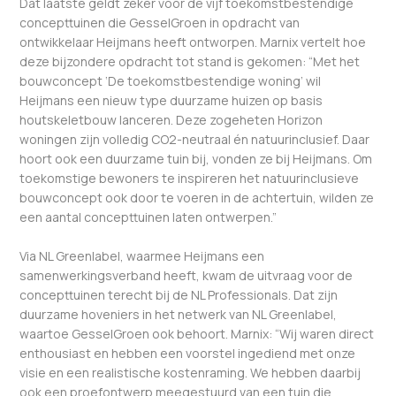
Dat laatste geldt zeker voor de vijf toekomstbestendige
concepttuinen die GesselGroen in opdracht van
ontwikkelaar Heijmans heeft ontworpen. Marnix vertelt hoe
deze bijzondere opdracht tot stand is gekomen: “Met het
bouwconcept ‘De toekomstbestendige woning’ wil
Heijmans een nieuw type duurzame huizen op basis
houtskeletbouw lanceren. Deze zogeheten Horizon
woningen zijn volledig CO2-neutraal én natuurinclusief. Daar
hoort ook een duurzame tuin bij, vonden ze bij Heijmans. Om
toekomstige bewoners te inspireren het natuurinclusieve
bouwconcept ook door te voeren in de achtertuin, wilden ze
een aantal concepttuinen laten ontwerpen.”
Via NL Greenlabel, waarmee Heijmans een
samenwerkingsverband heeft, kwam de uitvraag voor de
concepttuinen terecht bij de NL Professionals. Dat zijn
duurzame hoveniers in het netwerk van NL Greenlabel,
waartoe GesselGroen ook behoort. Marnix: “Wij waren direct
enthousiast en hebben een voorstel ingediend met onze
visie en een realistische kostenraming. We hebben daarbij
ook een proefontwerp meegestuurd van een tuin die