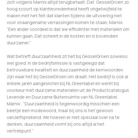
zich volgens Marnix altijd terugbetaalt. Dat GesselGroen zo
hoog scoort op klanttevredenheid heeft ongetwijfeld te
maken met het feit dat klanten tijdens de uitvoering niet
voor onaangename verrassingen komen te staan. Marnix:
“Een ander voordeel is dat we efficiënter met materialen om
kunnen gaan. Dat scheelt in de kosten en is bovendien
duurzamer.”
Wat betreft duurzaamheid zit het bij GesselGroen sowieso
wel goed. In de bedrijfsmissie is vastgelegd dat
betrouwbare kwaliteit en duurzaamheid de kernwoorden
zijn waar het bij GesselGroen om draait. Het bedrijf is ook al
enkele jaren aangesloten bij NL Greenlabel en werkt bij
voorkeur met duurzame materialen uit de Productcatalogus
Levende en Duurzame Buitenruimte van NL Greenlabel.
Marnix: “Duurzaamheid is tegenwoordig misschien een
beetje een modewoord, maar bij ons is het gewoon
vanzelfsprekend. We hoeven er niet speciaal over na te
denken, duurzaamheid vormt bij ons altijd al het
vertrekpunt.”