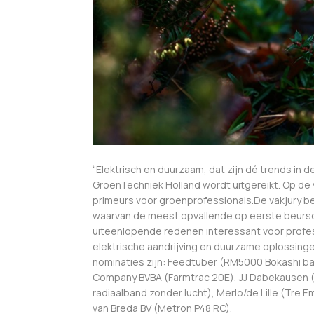
“Elektrisch en duurzaam, dat zijn dé trends in d
GroenTechniek Holland wordt uitgereikt. Op de 
primeurs voor groenprofessionals.De vakjury be
waarvan de meest opvallende op eerste beursda
uiteenlopende redenen interessant voor profes
elektrische aandrijving en duurzame oplossingen
nominaties zijn: Feedtuber (RM5000 Bokashi 
Company BVBA (Farmtrac 20
E)
, JJ Dabekausen 
radiaalband zonder lucht), Merlo/de Lille (Tr
van Breda BV (Metron P48 RC).