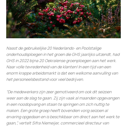
Naast de gebruikelijke 20 Nederlands- en Poolstalige
onderhoudsploegen in het groen die GHS jaarlijks uitzendt, had
GHS in 2022 bijna 20 Oekraïense groenploegen aan het werk.
Naar volle tevredenheid van de klanten! In een tijd van een
enorm krappe arbeidsmarkt is dat een welkome aanvulling van
het personeelsbestand voor veel bedrijven.
“De medewerkers zijn zeer gemotiveerd om ook dit seizoen
weer aan de slag te gaan. Zij zijn vaak al maanden opgevangen
in een noodopvang en staan te springen om zich nuttig te
maken. Een grote groep heeft bovendien vorig seizoen al
ervaring opgedaan en is beschikbaar om direct aan het werk te
gaan,”, vertelt Sifra Niemeijer, commercieel directeur van