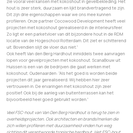
zie vooral veel kansen met kokoshout in gevelbekleding. Het
hout is zeer sterk, duurzaam en lijkt brandvertragend te zijn.
Dit zijn drie eigenschappen waar we ons mee kunnen
profileren. Onze partner Cocowood Development heeft veel
projecten met kokoshout gerealiseerd in de interieursfeer.
Zo ligt er een parketvloer van dit bijzondere hout in de RDM
locatie van de Hogeschool Rotterdam. Dit ziet er schitterend
uit. Bovendien slijt de vloer dus niet.”
Ook heeft Van den Berg Hardhout inmiddels twee aanvragen
lopen voor gevelprojecten met kokoshout. ScanaBouw uit
Huissen is een van de bedrijven die gaat werken met
kokoshout. Oudenaarden: “Als het goed is worden beide
projecten dit jaar gerealiseerd. Wij hebben hier zeer
vertrouwen in. De ervaringen met kokoshout zijn zeer
positief. Ook bij de aanleg van buitenterrassen kan het
bijvoorbeeld heel goed gebruikt worden.”
Veel FSC-hout van Van Den Berg Hardhout is terug te zien in
overheidsprojecten. Ook architecten en brands/merken die
zich willen profileren met duurzaamheid vinden hun weg
richting dit verantwoorde tropische hardhout. Het FSC-hout