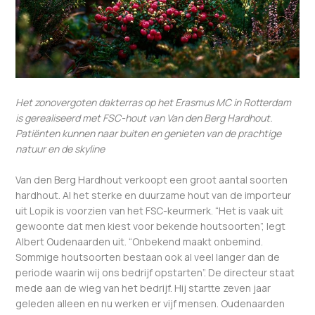
Het zonovergoten dakterras op het Erasmus MC in Rotterdam
is gerealiseerd met FSC-hout van Van den Berg Hardhout.
Patiënten kunnen naar buiten en genieten van de prachtige
natuur en de skyline
Van den Berg Hardhout verkoopt een groot aantal soorten
hardhout. Al het sterke en duurzame hout van de importeur
uit Lopik is voorzien van het FSC-keurmerk. “Het is vaak uit
gewoonte dat men kiest voor bekende houtsoorten”, legt
Albert Oudenaarden uit. “Onbekend maakt onbemind.
Sommige houtsoorten bestaan ook al veel langer dan de
periode waarin wij ons bedrijf opstarten”. De directeur staat
mede aan de wieg van het bedrijf. Hij startte zeven jaar
geleden alleen en nu werken er vijf mensen. Oudenaarden