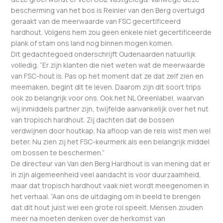
bescherming van het bos is Reinier van den Berg overtuigd
geraakt van de meerwaarde van FSC gecertificeerd
hardhout. Volgens hem zou geen enkele niet gecertificeerde
plank of stam ons land nog binnen mogen komen.
Dit gedachtegoed onderschrijft Oudenaarden natuurlijk
volledig. “Er zijn klanten die niet weten wat de meerwaarde
van FSC-hout is. Pas op het moment dat ze dat zelf zien en
meemaken, begint dit te leven. Daarom zijn dit soort trips
ook zo belangrijk voor ons. Ook het NL Greenlabel, waarvan
wij inmiddels partner zijn, twijfelde aanvankelijk over het nut
van tropisch hardhout. Zij dachten dat de bossen
verdwijnen door houtkap. Na afloop van de reis wist men wel
beter. Nu zien zij het FSC-keurmerk als een belangrijk middel
om bossen te beschermen.”
De directeur van Van den Berg Hardhout is van mening dat er
in zijn algemeenheid veel aandacht is voor duurzaamheid,
maar dat tropisch hardhout vaak niet wordt meegenomen in
het verhaal. “Aan ons de uitdaging om in beeld te brengen
dat dit hout juist wel een grote rol speelt. Mensen zouden
meer na moeten denken over de herkomst van