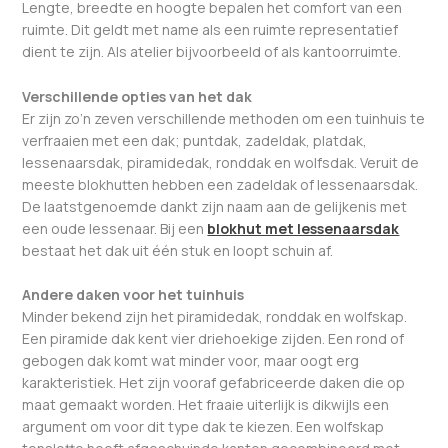
Lengte, breedte en hoogte bepalen het comfort van een
ruimte. Dit geldt met name als een ruimte representatief
dient te zijn. Als atelier bijvoorbeeld of als kantoorruimte.
Verschillende opties van het dak
Er zijn zo’n zeven verschillende methoden om een tuinhuis te
verfraaien met een dak; puntdak, zadeldak, platdak,
lessenaarsdak, piramidedak, ronddak en wolfsdak. Veruit de
meeste blokhutten hebben een zadeldak of lessenaarsdak.
De laatstgenoemde dankt zijn naam aan de gelijkenis met
een oude lessenaar. Bij een
blokhut met lessenaarsdak
bestaat het dak uit één stuk en loopt schuin af.
Andere daken voor het tuinhuis
Minder bekend zijn het piramidedak, ronddak en wolfskap.
Een piramide dak kent vier driehoekige zijden. Een rond of
gebogen dak komt wat minder voor, maar oogt erg
karakteristiek. Het zijn vooraf gefabriceerde daken die op
maat gemaakt worden. Het fraaie uiterlijk is dikwijls een
argument om voor dit type dak te kiezen. Een wolfskap