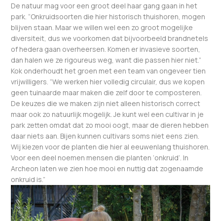
De natuur mag voor een groot deel haar gang gaan in het
park. “Onkruidsoorten die hier historisch thuishoren, mogen
blijven staan. Maar we willen wel een zo groot mogelijke
diversiteit, dus we voorkomen dat bijvoorbeeld brandnetels
of hedera gaan overheersen. Komen er invasieve soorten,
dan halen we ze rigoureus weg, want die passen hier niet.”
Kok onderhoudt het groen met een team van ongeveer tien
vrijwilligers. “We werken hier volledig circulair, dus we kopen
geen tuinaarde maar maken die zelf door te composteren.
De keuzes die we maken zijn niet alleen historisch correct
maar ook zo natuurlijk mogelijk. Je kunt wel een cultivar in je
park zetten omdat dat zo mooi oogt, maar de dieren hebben
daar niets aan. Bijen kunnen cultivars soms niet eens zien.
Wij kiezen voor de planten die hier al eeuwenlang thuishoren.
Voor een deel noemen mensen die planten ‘onkruid’. In
Archeon laten we zien hoe mooi en nuttig dat zogenaamde
onkruid is.”