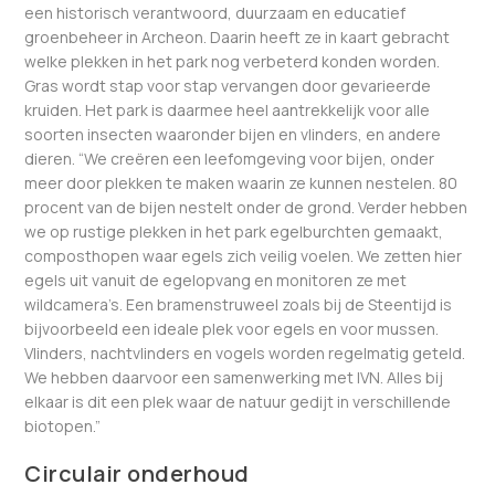
een historisch verantwoord, duurzaam en educatief
groenbeheer in Archeon. Daarin heeft ze in kaart gebracht
welke plekken in het park nog verbeterd konden worden.
Gras wordt stap voor stap vervangen door gevarieerde
kruiden. Het park is daarmee heel aantrekkelijk voor alle
soorten insecten waaronder bijen en vlinders, en andere
dieren. “We creëren een leefomgeving voor bijen, onder
meer door plekken te maken waarin ze kunnen nestelen. 80
procent van de bijen nestelt onder de grond. Verder hebben
we op rustige plekken in het park egelburchten gemaakt,
composthopen waar egels zich veilig voelen. We zetten hier
egels uit vanuit de egelopvang en monitoren ze met
wildcamera’s. Een bramenstruweel zoals bij de Steentijd is
bijvoorbeeld een ideale plek voor egels en voor mussen.
Vlinders, nachtvlinders en vogels worden regelmatig geteld.
We hebben daarvoor een samenwerking met IVN. Alles bij
elkaar is dit een plek waar de natuur gedijt in verschillende
biotopen.”
Circulair onderhoud