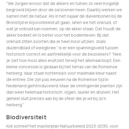
“We zorgen ervoor dat de akkers en tuinen zo veel mogelijk
begroeid blijven door de seizoenen heen. Daarbij werken we
samen met de natuur. Als in het najaar de duivenbonen bij de
Bronstijd er bijvoorbeeld uit gaan, laten we het onkruid, of
wat je onkruid kan noemen, op de akker staan. Dat houdt de
akker bedekt en is beter voor het bodemleven. Bij dat
onkruid zitten soorten die er heel mooi uitzien, zoals
duizendblad of weegbree.” Is er een spanningsveld tussen
historisch correct en aantrekkelijk voor de bezoekers? “Nee,
je ziet hoe mooi alles eruitziet terwijl het allemaal klopt. Een
kleine concessie is gedaan bij het terras van de Romeinse
herberg: daar staan hortensia’s voor maximale kleur naast
de entree. Die zijn pas eeuwen na de Romeinse tijd in
Nederland geïntroduceerd. Maar de omringende planten zijn
dan weer helemaal historisch: vijgen, laurier en druiven. Het
geheel sluit precies aan bij de sfeer die je wil bij zo’n
herberg.”
Biodiversiteit
Kok schreef het masterplan Natuurbeleid 2023-2030, voor