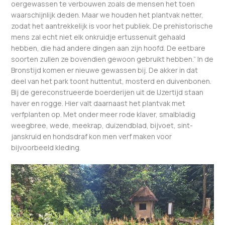
oergewassen te verbouwen zoals de mensen het toen
waarschijnlijk deden. Maar we houden het plantvak netter,
zodat het aantrekkelijk is voor het publiek. De prehistorische
mens zal echt niet elk onkruidje ertussenuit gehaald
hebben, die had andere dingen aan zijn hoofd. De eetbare
soorten zullen ze bovendien gewoon gebruikt hebben.” In de
Bronstijd komen er nieuwe gewassen bij. De akker in dat
deel van het park toont huttentut, mosterd en duivenbonen.
Bij de gereconstrueerde boerderijen uit de IJzertijd staan
haver en rogge. Hier valt daarnaast het plantvak met
verfplanten op. Met onder meer rode klaver, smalbladig
weegbree, wede, meekrap, duizendblad, bijvoet, sint-
janskruid en hondsdraf kon men verf maken voor
bijvoorbeeld kleding.