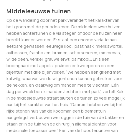
Middeleeuwse tuinen
Op de wandeling door het park verandert het karakter van
het groen met de periodes mee. De middeleeuwse huizen
hebben achtertuinen die via stegen of door de huizen heen
bereikt kunnen worden. Er staat een enorme variatie aan
eetbare gewassen: eeuwige kool, pastinaak, mierikswortel,
aalbessen, frambozen, bramen, schorseneren, rammenas,
wilde peen, venkel, grauwe erwt, palmkool… Er is een
boomgaard met appels, pruimen en kweeperen en een
bijentuin met drie bijenvolken. “We hebben een griend met
katwilg, waarvan we de wilgentenen kunnen gebruiken voor
de hekken, en kraakwilg om manden mee te vlechten. Eén
dag per week ben ik mandenvlechter in het park”, vertelt Kok.
In de middeleeuwse straat sluiten de tuinen zo veel mogelijk
aan bij het karakter van het huis. “Daarom hebben we bij het
rijke stenen huis van de koopman een bloementuin
aangelegd, verbouwen we rogge in de tuin van de bakker en
staan er in de tuin van de chirurgijn allemaal planten voor
medicinale toepassingen.” Een van de hoogtepunten van