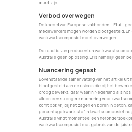
moet zijn.
Verbod overwegen
De koepel van Europese vakbonden – Etui – geef
medewerkers mogen worden blootgesteld. En onde
van kwartscomposiet moet overwegen.
De reactie van producenten van kwarstscomposi
Australië geen oplossing. Er is namelijk geen 
Nuancering gepast
Bovenstaande samenvatting van het artikel uit 
blootgesteld aan de risico’s die bij het bewerk
droog bewerkt, daar waar in Nederland al sind
alleen een strengere normering voor kwartscom
komt ook vrij bij het zagen en boren in beton,
percentage kwartsstof in kwartscomposiet nog s
Australië vindt momenteel een heronderzoek pl
van kwartscomposiet met gebruik van de juist