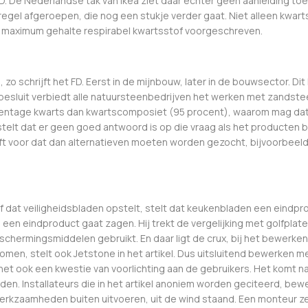
 De Nederlandse tak van Ikea ziet daar echter geen aanleiding toe. 
egel afgeroepen, die nog een stukje verder gaat. Niet alleen kwar
n maximum gehalte respirabel kwartsstof voorgeschreven.
zo schrijft het FD. Eerst in de mijnbouw, later in de bouwsector. Dit 
t besluit verbiedt alle natuursteenbedrijven het werken met zandst
entage kwarts dan kwartscomposiet (95 procent), waarom mag dat
stelt dat er geen goed antwoord is op die vraag als het producten be
rijft voor dat dan alternatieven moeten worden gezocht, bijvoorbeel
ijf dat veiligheidsbladen opstelt, stelt dat keukenbladen een eindp
n een eindproduct gaat zagen. Hij trekt de vergelijking met golfplaten
 beschermingsmiddelen gebruikt. En daar ligt de crux, bij het bewe
n, stelt ook Jetstone in het artikel. Dus uitsluitend bewerken me
het ook een kwestie van voorlichting aan de gebruikers. Het komt n
. Installateurs die in het artikel anoniem worden geciteerd, bewe
kzaamheden buiten uitvoeren, uit de wind staand. Een monteur zegt 