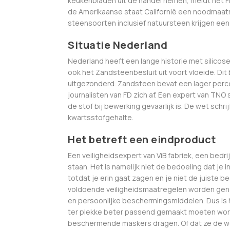
keukenbladen uit de handel nemen, meldt het FD.
de Amerikaanse staat Californië een noodmaatr
steensoorten inclusief natuursteen krijgen ee
Situatie Nederland
Nederland heeft een lange historie met silicose, 
ook het Zandsteenbesluit uit voort vloeide. Di
uitgezonderd. Zandsteen bevat een lager perc
journalisten van FD zich af. Een expert van TNO 
de stof bij bewerking gevaarlijk is. De wet sch
kwartsstofgehalte.
Het betreft een eindproduct
Een veiligheidsexpert van ViB fabriek, een bedr
staan. Het is namelijk niet de bedoeling dat je i
totdat je erin gaat zagen en je niet de juiste
voldoende veiligheidsmaatregelen worden genome
en persoonlijke beschermingsmiddelen. Dus is 
ter plekke beter passend gemaakt moeten worden
beschermende maskers dragen. Of dat ze de wer