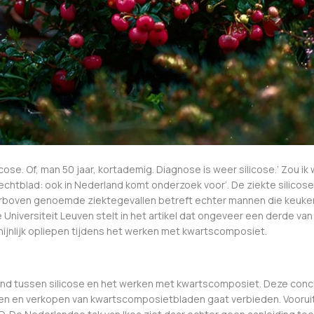
licose. Of, man 50 jaar, kortademig. Diagnose is weer silicose.’ Zou
nrechtblad: ook in Nederland komt onderzoek voor’. De ziekte silicose 
rboven genoemde ziektegevallen betreft echter mannen die keukenb
Universiteit Leuven stelt in het artikel dat ongeveer een derde van 
hijnlijk opliepen tijdens het werken met kwartscomposiet.
and tussen silicose en het werken met kwartscomposiet. Deze conclu
ken en verkopen van kwartscomposietbladen gaat verbieden. Vooruitlo