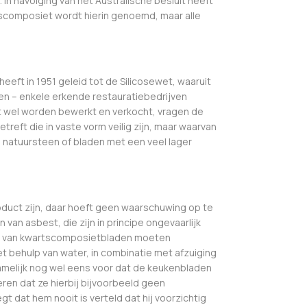
In navolging van het Australische besluit heeft
tscomposiet wordt hierin genoemd, maar alle
heeft in 1951 geleid tot de Silicosewet, waaruit
een – enkele erkende restauratiebedrijven
 wel worden bewerkt en verkocht, vragen de
treft die in vaste vorm veilig zijn, maar waarvan
d natuursteen of bladen met een veel lager
roduct zijn, daar hoeft geen waarschuwing op te
 van asbest, die zijn in principe ongevaarlijk
rken van kwartscomposietbladen moeten
t behulp van water, in combinatie met afzuiging
amelijk nog wel eens voor dat de keukenbladen
ren dat ze hierbij bijvoorbeeld geen
dat hem nooit is verteld dat hij voorzichtig