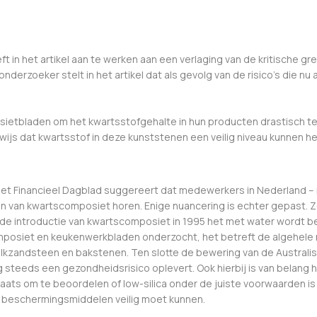
t in het artikel aan te werken aan een verlaging van de kritische 
rzoeker stelt in het artikel dat als gevolg van de risico’s die nu 
etbladen om het kwartsstofgehalte in hun producten drastisch te 
bewijs dat kwartsstof in deze kunststenen een veilig niveau kunnen 
het Financieel Dagblad suggereert dat medewerkers in Nederland – n
en van kwartscomposiet horen. Enige nuancering is echter gepast. Zo 
s de introductie van kwartscomposiet in 1995 het met water wordt 
posiet en keukenwerkbladen onderzocht, het betreft de algehele 
 kalkzandsteen en bakstenen. Ten slotte de bewering van de Austral
teeds een gezondheidsrisico oplevert. Ook hierbij is van belang ho
aats om te beoordelen of low-silica onder de juiste voorwaarden is
e beschermingsmiddelen veilig moet kunnen.