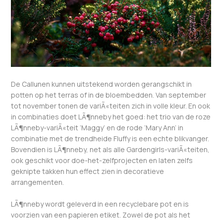
De Callunen kunnen uitstekend worden gerangschikt in
potten op het terras of in de bloembedden. Van september
tot november tonen de variÃ«teiten zich in volle kleur. En ook
in combinaties doet LÃ¶nneby het goed: het trio van de roze
LÃ¶nneby-variÃ«teit ‘Maggy’ en de rode ‘Mary Ann’ in
combinatie met de trendheide Fluffy is een echte blikvanger.
Bovendien is LÃ¶nneby, net als alle Gardengirls-variÃ«teiten,
ook geschikt voor doe-het-zelfprojecten en laten zelfs
geknipte takken hun effect zien in decoratieve
arrangementen.
LÃ¶nneby wordt geleverd in een recyclebare pot en is
voorzien van een papieren etiket. Zowel de pot als het