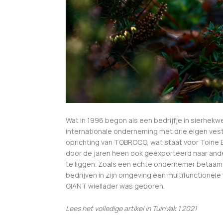
Wat in 1996 begon als een bedrijfje in sierhek
internationale onderneming met drie eigen vest
oprichting van TOBROCO, wat staat voor Toin
door de jaren heen ook geëxporteerd naar ande
te liggen. Zoals een echte ondernemer betaamd
bedrijven in zijn omgeving een multifunctionele
GIANT wiellader was geboren.
Lees het volledige artikel in TuinVak 1 2021