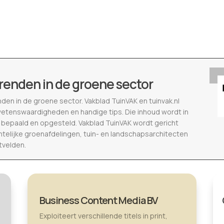
renden in de groene sector
nden in de groene sector. Vakblad TuinVAK en tuinvak.nl
wetenswaardigheden en handige tips. Die inhoud wordt in
epaald en opgesteld. Vakblad TuinVAK wordt gericht
telijke groenafdelingen, tuin- en landschapsarchitecten
tvelden.
Business Content Media BV
Exploiteert verschillende titels in print,