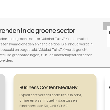
renden in de groene sector
nden in de groene sector. Vakblad TuinVAK en tuinvak.nl
wetenswaardigheden en handige tips. Die inhoud wordt in
epaald en opgesteld. Vakblad TuinVAK wordt gericht
telijke groenafdelingen, tuin- en landschapsarchitecten
tvelden.
Business Content Media BV
Exploiteert verschillende titels in print,
online en waar mogelijk daartussen.
Binckhorstlaan 36, Unit C0-52