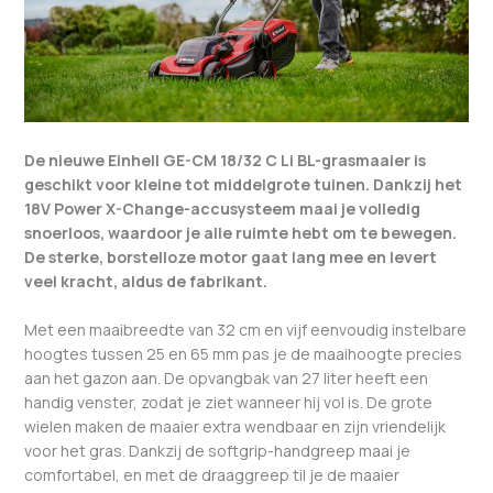
De nieuwe Einhell GE-CM 18/32 C Li BL-grasmaaier is
geschikt voor kleine tot middelgrote tuinen. Dankzij het
18V Power X-Change-accusysteem maai je volledig
snoerloos, waardoor je alle ruimte hebt om te bewegen.
De sterke, borstelloze motor gaat lang mee en levert
veel kracht, aldus de fabrikant.
Met een maaibreedte van 32 cm en vijf eenvoudig instelbare
hoogtes tussen 25 en 65 mm pas je de maaihoogte precies
aan het gazon aan. De opvangbak van 27 liter heeft een
handig venster, zodat je ziet wanneer hij vol is. De grote
wielen maken de maaier extra wendbaar en zijn vriendelijk
voor het gras. Dankzij de softgrip-handgreep maai je
comfortabel, en met de draaggreep til je de maaier