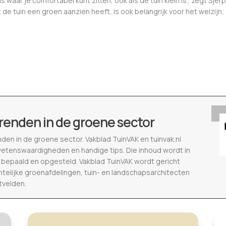
waar je comfortabel kunt zitten, ook als de tuin klein is”, zegt Sj
e tuin een groen aanzien heeft, is ook belangrijk voor het welzijn;
renden in de groene sector
nden in de groene sector. Vakblad TuinVAK en tuinvak.nl
wetenswaardigheden en handige tips. Die inhoud wordt in
epaald en opgesteld. Vakblad TuinVAK wordt gericht
telijke groenafdelingen, tuin- en landschapsarchitecten
tvelden.