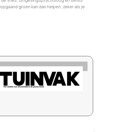
erp de Vries, omgevingspsycholoog en senior
 opgaand groen kan dan helpen, zeker als je