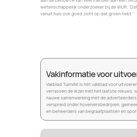
aan de behoefte van veel mensen aan een terras 
wetenschappelijk onderzoeker bij de WUR. “Dat d
vanuit huis ook goed zicht op dat groen hebt.”
Vakinformatie voor uitvoe
Vakblad TuinVAK is hét vakblad voor uitvoere
verrassen de lezer met het laatste nieuws, 
nauwe samenwerking met de adverteerders b
verspreid onder hoveniersbedrijven, gemeen
en beheerders van begraafplaatsen en spor