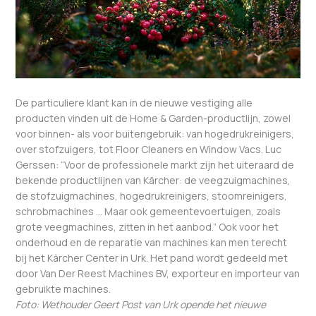
De particuliere klant kan in de nieuwe vestiging alle
producten vinden uit de Home & Garden-productlijn, zowel
voor binnen- als voor buitengebruik: van hogedrukreinigers,
over stofzuigers, tot Floor Cleaners en Window Vacs. Luc
Gerssen: “Voor de professionele markt zijn het uiteraard de
bekende productlijnen van Kärcher: de veegzuigmachines,
de stofzuigmachines, hogedrukreinigers, stoomreinigers,
schrobmachines … Maar ook gemeentevoertuigen, zoals
grote veegmachines, zitten in het aanbod.” Ook voor het
onderhoud en de reparatie van machines kan men terecht
bij het Kärcher Center in Urk. Het pand wordt gedeeld met
door Van Der Reest Machines BV, exporteur en importeur van
gebruikte machines.
Foto: Wethouder Geert Post van Urk opende het nieuwe