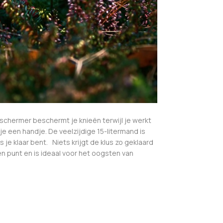
eschermer beschermt je knieën terwijl je werkt
e een handje. De veelzijdige 15-litermand is
e klaar bent. Niets krijgt de klus zo geklaard
 punt en is ideaal voor het oogsten van
.