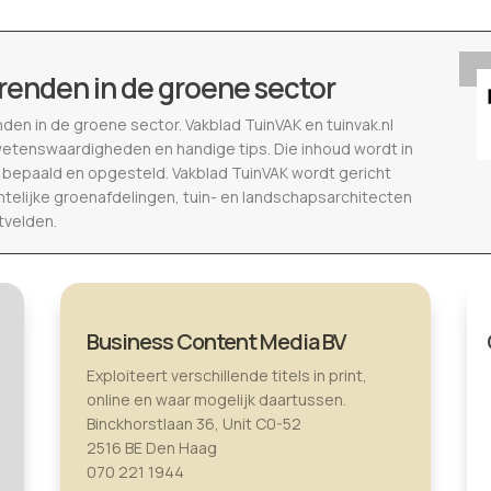
renden in de groene sector
nden in de groene sector. Vakblad TuinVAK en tuinvak.nl
wetenswaardigheden en handige tips. Die inhoud wordt in
epaald en opgesteld. Vakblad TuinVAK wordt gericht
telijke groenafdelingen, tuin- en landschapsarchitecten
tvelden.
Business Content Media BV
Exploiteert verschillende titels in print,
online en waar mogelijk daartussen.
Binckhorstlaan 36, Unit C0-52
2516 BE Den Haag
070 221 1944