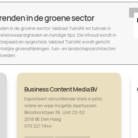
renden in de groene sector
nden in de groene sector. Vakblad TuinVAK en tuinvak.nl
wetenswaardigheden en handige tips. Die inhoud wordt in
epaald en opgesteld. Vakblad TuinVAK wordt gericht
telijke groenafdelingen, tuin- en landschapsarchitecten
tvelden.
Business Content Media BV
Exploiteert verschillende titels in print,
online en waar mogelijk daartussen.
Binckhorstlaan 36, Unit C0-52
2516 BE Den Haag
070 221 1944