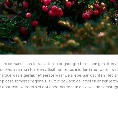
aars om vanuit hun terraszetel op ooghoogte te kunnen genieten v
ontwerp van hun tuin een zitkuil met terras midden in het water, wa
argue was eigenlijk het eerste waar we allebei aan dachten. Het la
n plotse zomerse regenbui, sluit je gewoon de lamellen en kan je toc
 opsteekt, werden hier optioneel screens in de zijwanden geïntegr