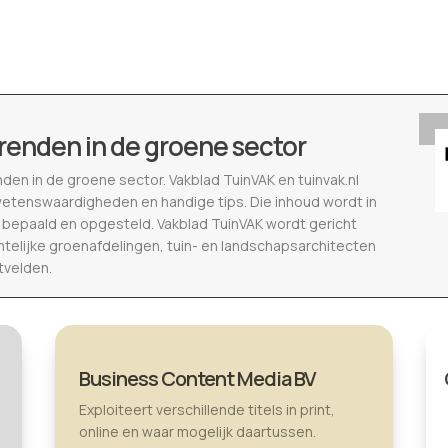
renden in de groene sector
nden in de groene sector. Vakblad TuinVAK en tuinvak.nl
wetenswaardigheden en handige tips. Die inhoud wordt in
epaald en opgesteld. Vakblad TuinVAK wordt gericht
telijke groenafdelingen, tuin- en landschapsarchitecten
tvelden.
Business Content Media BV
Exploiteert verschillende titels in print,
online en waar mogelijk daartussen.