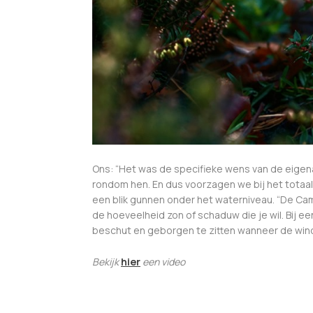
Ons: “Het was de specifieke wens van de eigen
rondom hen. En dus voorzagen we bij het totaal
een blik gunnen onder het waterniveau. “De Cam
de hoeveelheid zon of schaduw die je wil. Bij ee
beschut en geborgen te zitten wanneer de wind
Bekijk
hier
een video