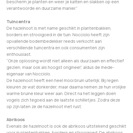
bescherm je planten en weer je katten en slakken op een
verantwoorde en duurzame manier.”
Tuincentra
De hazelnoot is met name geschikt in plantenbakken,
borders en strooigoed in de tuin. Nocciolo heeft zijn
opvallende bodembedekker reeds verkocht aan
verschillende tuincentra en ook consumenten zijn
enthousiast.
“Onze oplossing wordt niet alleen als duurzaam en effectief
gezien, maar ook als hoogst origineel”, aldus de mede-
eigenaar van Nocciolo.
De hazelnoot heeft een heel mooi bruin uiterlijk. Bij regen
kleuren ze wat donkerder, maar daarna nemen ze hun vrolijke
warme bruine kleur weer aan. Direct na het leggen doen
vogels zich tegoed aan de laatste schilletjes. Zodra deze
op zijn laten ze de hazelnoot met rust.
Abrikoos
Evenals de hazelnoot is ook de abrikoos uitstekend geschikt
voor in plantenbakken, borders en strooigoed. De abrikoos