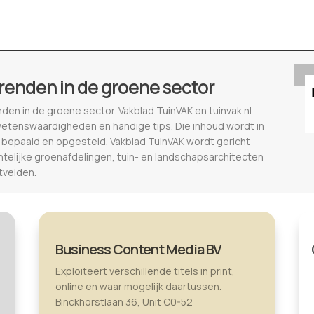
renden in de groene sector
nden in de groene sector. Vakblad TuinVAK en tuinvak.nl
wetenswaardigheden en handige tips. Die inhoud wordt in
epaald en opgesteld. Vakblad TuinVAK wordt gericht
telijke groenafdelingen, tuin- en landschapsarchitecten
tvelden.
Business Content Media BV
Exploiteert verschillende titels in print,
online en waar mogelijk daartussen.
Binckhorstlaan 36, Unit C0-52