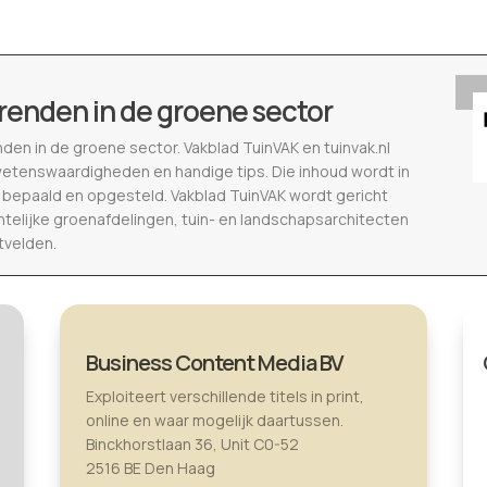
renden in de groene sector
nden in de groene sector. Vakblad TuinVAK en tuinvak.nl
wetenswaardigheden en handige tips. Die inhoud wordt in
epaald en opgesteld. Vakblad TuinVAK wordt gericht
telijke groenafdelingen, tuin- en landschapsarchitecten
tvelden.
Business Content Media BV
Exploiteert verschillende titels in print,
online en waar mogelijk daartussen.
Binckhorstlaan 36, Unit C0-52
2516 BE Den Haag