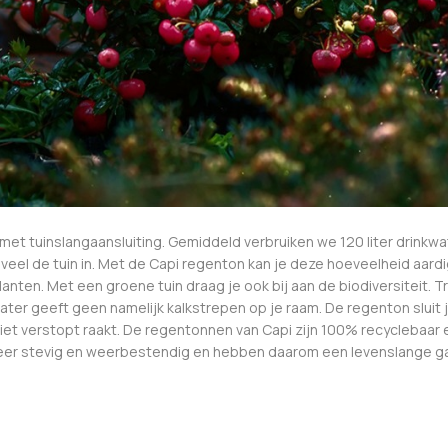
met tuinslangaansluiting. Gemiddeld verbruiken we 120 liter drinkw
mt veel de tuin in. Met de Capi regenton kan je deze hoeveelheid aard
planten. Met een groene tuin draag je ook bij aan de biodiversiteit
er geeft geen namelijk kalkstrepen op je raam. De regenton sluit j
niet verstopt raakt. De regentonnen van Capi zijn 100% recyclebaar e
 zeer stevig en weerbestendig en hebben daarom een levenslange ga