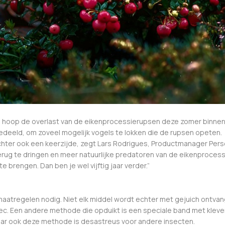
 de hoop de overlast van de eikenprocessierupsen deze zomer binn
edeeld, om zoveel mogelijk vogels te lokken die de rupsen opeten.
chter ook een keerzijde, zegt Lars Rodrigues, Productmanager Perso
erug te dringen en meer natuurlijke predatoren van de eikenprocess
e brengen. Dan ben je wel vijftig jaar verder.”
aatregelen nodig. Niet elk middel wordt echter met gejuich ontvang
mec. Een andere methode die opduikt is een speciale band met klev
aar ook deze methode is desastreus voor andere insecten.