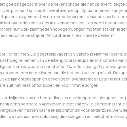
niet goed nagedacht over de nevenschade die het oplevert”, zegt Rod
lijven plakken. Dat roept zoveel aversie op. Op dat moment kun je h
tgevers als gemeenten en recreatieparken – maar ook particulier
 het bacteriën en aaltjes in eikenbomen spuiten heeft negatieve 
tbewoners hun werkzaamheden noodgedwongen moeten staken. Ieder
ssierups te bestrijden. Wij proberen hierin mee te denken.”
or Toriel lijmen. De geestelijk vader van Catefix is Namme Nijland, die
last weg te nemen van de eikenprocessierups en brandharen van rup
ardige en hernieuwbare grondstoffen. Catefix is niet giftig, bevat 
g en vormt een harde fixeerlaag die het nest volledig afsluit. De ru
 uit de lijm ontsnappen en geven geen overlast meer. Later in het
ren uit het nest ontsnappen en voor irritatie zorgen.
ig verdwijnen en na de bestrijding van de eikenprocessierupsen nog
abij een sportpark in Apeldoorn in met Catefix, in eerste instanti
ergebleven nesten naar een laboratorium voor onderzoek. We wille
 willen we toe naar een oplossing die biologisch en selectief is en zo