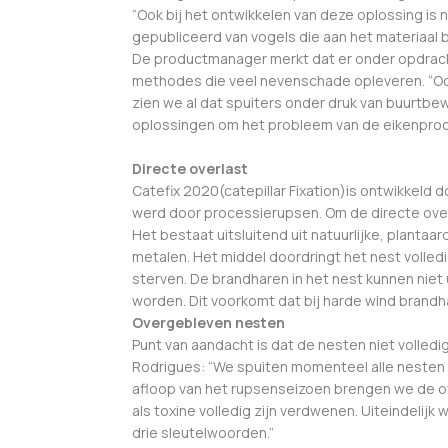
“Ook bij het ontwikkelen van deze oplossing is 
gepubliceerd van vogels die aan het materiaal b
De productmanager merkt dat er onder opdrach
methodes die veel nevenschade opleveren. “Ook
zien we al dat spuiters onder druk van buur
oplossingen om het probleem van de eikenproce
Directe overlast
Catefix 2020(catepillar Fixation)is ontwikkeld do
werd door processierupsen. Om de directe over
Het bestaat uitsluitend uit natuurlijke, planta
metalen. Het middel doordringt het nest volledi
sterven. De brandharen in het nest kunnen niet
worden. Dit voorkomt dat bij harde wind brandha
Overgebleven nesten
Punt van aandacht is dat de nesten niet volled
Rodrigues: “We spuiten momenteel alle nesten n
afloop van het rupsenseizoen brengen we de ov
als toxine volledig zijn verdwenen. Uiteindelijk
drie sleutelwoorden.”