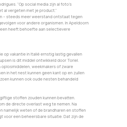
rigues. “Op social media zijn al foto’s
et al vergeten met je product.”
en – steeds meer weerstand ontstaat tegen
gevolgen voor andere organismen. In Apeldoorn
een heeft behoefte aan selectievere
 op vakantie in Italië ernstig lastig gevallen
sen is dit middel ontwikkeld door Toriel.
geen oplosmiddelen, weekmakers of zware
psen in het nest kunnen geen kant op en zullen
 seizoen kunnen ook oude nesten behandeld
 giftige stoffen zouden kunnen bevatten.
e om de directe overlast weg te nemen. Na
n namelijk weten of de brandharen en stoffen
rgt voor een beheersbare situatie. Dat zijn de