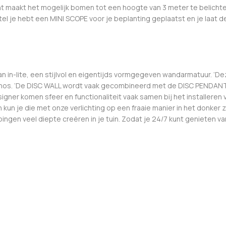
 maakt het mogelijk bomen tot een hoogte van 3 meter te belichten.
Stel je hebt een MINI SCOPE voor je beplanting geplaatst en je laat 
 in-lite, een stijlvol en eigentijds vormgegeven wandarmatuur. ‘Dez
Bronos. ‘De DISC WALL wordt vaak gecombineerd met de DISC PENDANT
ner komen sfeer en functionaliteit vaak samen bij het installeren van
un je die met onze verlichting op een fraaie manier in het donker 
ngen veel diepte creëren in je tuin. Zodat je 24/7 kunt genieten van