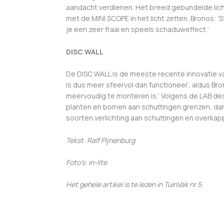
aandacht verdienen. Het breed gebundelde licht
met de MINI SCOPE in het licht zetten. Bronos: ‘
je een zeer fraai en speels schaduweffect.’
DISC WALL
De DISC WALL is de meeste recente innovatie van
is dus meer sfeervol dan functioneel’, aldus 
meervoudig te monteren is.’ Volgens de LAB desig
planten en bomen aan schuttingen grenzen, dan k
soorten verlichting aan schuttingen en overkappi
Tekst: Ralf Pijnenburg
Foto’s: in-lite
Het gehele artikel is te lezen in TuinVak nr 5.