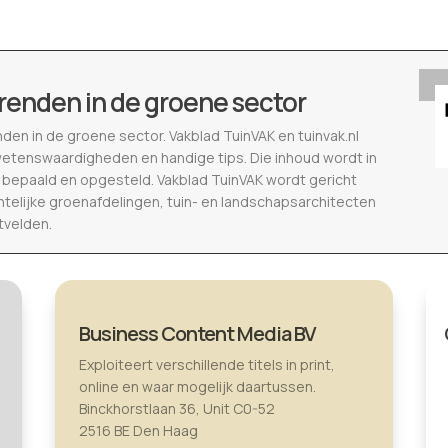
renden in de groene sector
nden in de groene sector. Vakblad TuinVAK en tuinvak.nl
wetenswaardigheden en handige tips. Die inhoud wordt in
epaald en opgesteld. Vakblad TuinVAK wordt gericht
telijke groenafdelingen, tuin- en landschapsarchitecten
tvelden.
Business Content Media BV
Exploiteert verschillende titels in print,
online en waar mogelijk daartussen.
Binckhorstlaan 36, Unit C0-52
2516 BE Den Haag