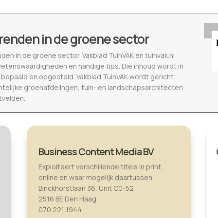
renden in de groene sector
nden in de groene sector. Vakblad TuinVAK en tuinvak.nl
wetenswaardigheden en handige tips. Die inhoud wordt in
epaald en opgesteld. Vakblad TuinVAK wordt gericht
telijke groenafdelingen, tuin- en landschapsarchitecten
tvelden.
Business Content Media BV
Exploiteert verschillende titels in print,
online en waar mogelijk daartussen.
Binckhorstlaan 36, Unit C0-52
2516 BE Den Haag
070 221 1944