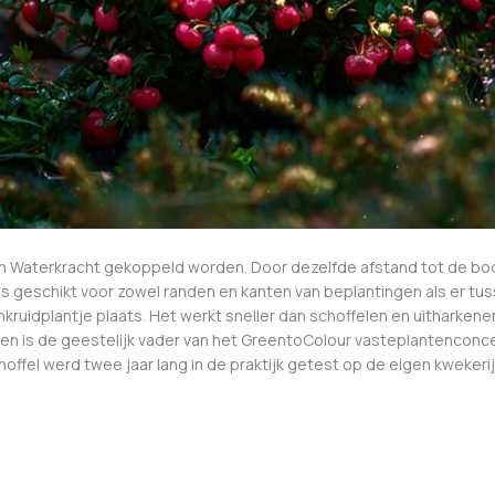
n Waterkracht gekoppeld worden. Door dezelfde afstand tot de bo
is geschikt voor zowel randen en kanten van beplantingen als er tus
ruidplantje plaats. Het werkt sneller dan schoffelen en uitharkene
oen is de geestelijk vader van het GreentoColour vasteplantenconce
fel werd twee jaar lang in de praktijk getest op de eigen kwekerije