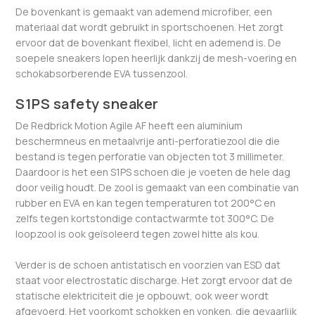
De bovenkant is gemaakt van ademend microfiber, een
materiaal dat wordt gebruikt in sportschoenen. Het zorgt
ervoor dat de bovenkant flexibel, licht en ademend is. De
soepele sneakers lopen heerlijk dankzij de mesh-voering en
schokabsorberende EVA tussenzool.
S1PS safety sneaker
De Redbrick Motion Agile AF heeft een aluminium
beschermneus en metaalvrije anti-perforatiezool die die
bestand is tegen perforatie van objecten tot 3 millimeter.
Daardoor is het een S1PS schoen die je voeten de hele dag
door veilig houdt. De zool is gemaakt van een combinatie van
rubber en EVA en kan tegen temperaturen tot 200°C en
zelfs tegen kortstondige contactwarmte tot 300°C. De
loopzool is ook geïsoleerd tegen zowel hitte als kou.
Verder is de schoen antistatisch en voorzien van ESD dat
staat voor electrostatic discharge. Het zorgt ervoor dat de
statische elektriciteit die je opbouwt, ook weer wordt
afgevoerd. Het voorkomt schokken en vonken, die gevaarlijk