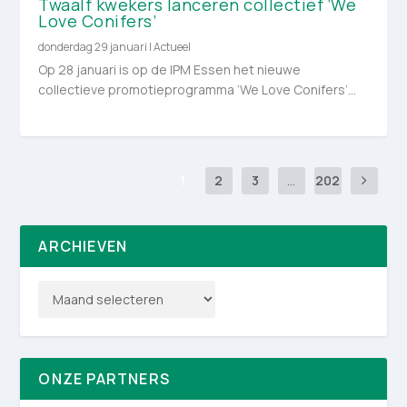
Twaalf kwekers lanceren collectief ‘We
Love Conifers’
donderdag 29 januari
|
Actueel
Op 28 januari is op de IPM Essen het nieuwe
collectieve promotieprogramma ‘We Love Conifers’...
1
2
3
...
202
ARCHIEVEN
ONZE PARTNERS