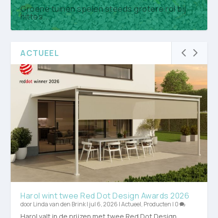
Groene tuinen spelen steeds grotere rol bij
hittes...
ACTUEEL
TU Delft sluit zich aan bij Nationaal Platform
Nederlandse Boominfodag brengt ruim 430
Koninklijke VHG: maak vergroening prioriteit in
15e Open Kwekerijdag strijkt op 20 juni neer
Bom...
boomprofes...
co...
op La...
Harol wint twee Red Dot Design Awards 2026
door
Linda van den Brink
|
jul 6, 2026
|
Actueel
,
Producten
|
0
Harol valt in de prijzen met twee Red Dot Design