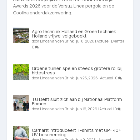
Awards 2026 voor de Versuz Linea pergola en de
Coolina onderdakzonwering.
AgroTechniek Holland en GroenTechniek
Holland vrijwel volgeboekt
door
Linda van den Brink
|
jul 6, 2026
|
Actueel
,
Events
|
0
Groene tuinen spelen steeds grotere rol bij
hittestress
door
Linda van den Brink
|
jun 25, 2026
|
Actueel
|
0
TU Delft sluit zich aan bij Nationaal Platform
Bomen
door
Linda van den Brink
|
jun 16, 2026
|
Actueel
|
0
Carhartt introduceert T-shirts met UPF 40+
UV-bescherming
door
Linda van den Brink
|
jun 9, 2026
|
Actueel
,