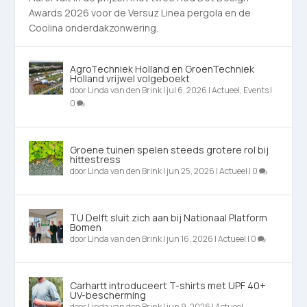
Awards 2026 voor de Versuz Linea pergola en de
Coolina onderdakzonwering.
AgroTechniek Holland en GroenTechniek
Holland vrijwel volgeboekt
door
Linda van den Brink
|
jul 6, 2026
|
Actueel
,
Events
|
0
Groene tuinen spelen steeds grotere rol bij
hittestress
door
Linda van den Brink
|
jun 25, 2026
|
Actueel
|
0
TU Delft sluit zich aan bij Nationaal Platform
Bomen
door
Linda van den Brink
|
jun 16, 2026
|
Actueel
|
0
Carhartt introduceert T-shirts met UPF 40+
UV-bescherming
door
Linda van den Brink
|
jun 9, 2026
|
Actueel
,