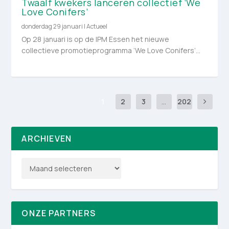
Twaalf kwekers lanceren collectief ‘We
Love Conifers’
donderdag 29 januari
|
Actueel
Op 28 januari is op de IPM Essen het nieuwe
collectieve promotieprogramma ‘We Love Conifers’...
1
2
3
...
202
ARCHIEVEN
ONZE PARTNERS