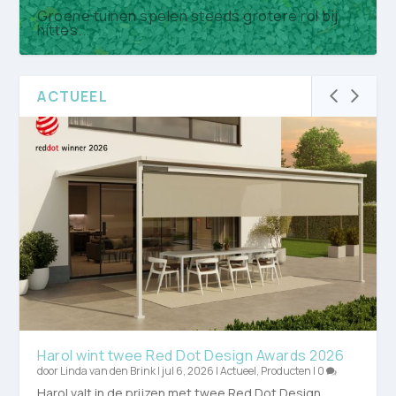
Groene tuinen spelen steeds grotere rol bij
hittes...
ACTUEEL
TU Delft sluit zich aan bij Nationaal Platform
Nederlandse Boominfodag brengt ruim 430
Koninklijke VHG: maak vergroening prioriteit in
15e Open Kwekerijdag strijkt op 20 juni neer
Bom...
boomprofes...
co...
op La...
Harol wint twee Red Dot Design Awards 2026
door
Linda van den Brink
|
jul 6, 2026
|
Actueel
,
Producten
|
0
Harol valt in de prijzen met twee Red Dot Design