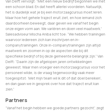
Van Delft vervolgt: “Met een nieuw bedrijf begonnen we met
een schoon blad. En dat heeft allerlei voordelen. Natuurlijk,
het is duidelijk wat je bij een motorzaagcursus moet leren.
Maar hoe het gehele traject eruit ziet, en hoe iemand zich
daardoorheen beweegt, daar geven we vanaf het begin
onze eigen vorm aan. We variëren en doen veel maatwerk.”
Salesadviseur Mischa Aniba licht toe: “We hebben trainingen
waarvoor iedereen zich kan inschrijven en in-
companytrainingen. Onze in-companytrainingen zijn altijd
maatwerk en zoomen in op de aspecten die bij dit
specifieke bedrijf of bij deze gemeente belangrijk zijn.” Van
Delft: “Daarin zijn de afgelopen jaren ontwikkelingen
geweest. Waar men vroeger een motorzaagcursus voor het
personeel wilde, is de vraag tegenwoordig vaak meer
toegespitst: ‘Met mijn team wil ik dit of dat doel bereiken’,
en dan gaan we in gesprek over hoe dat traject eruit kan
zien.”
Partners
“Vanaf het begin hebben we goede partners gezocht”, zegt