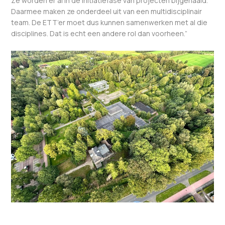
Ze worden er al in de initiatiefase van projecten bijgehaald.
Daarmee maken ze onderdeel uit van een multidisciplinair
team. De ETT’er moet dus kunnen samenwerken met al die
disciplines. Dat is echt een andere rol dan voorheen.”