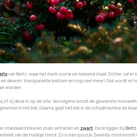
eits
van Beitz, waar het merk vooral om bekend staat. Echter zal er 
 en deuren, transparante beitsen en nog veel meer! Ook wordt er h
aan worden.
hij of zij deze in op de site. Vervolgens wordt de gewenste hoevee
gmenten in het blik. Daarna gaat het blik in de schudmachine en kla
eer standaard kleuren zoals antraciet en
zwart
. Deze liggen bij
Beitz.
nkelijk van de huidige trend. Zo is een poosje Zweeds-rood enorm 