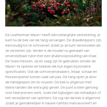
De Leatherman Wave+ heeft één belangrijke verbetering: je
kunt nu de bek van de tang vervangen. De draadknippers zijn
eenvoudig los te schroeven zodat je ze kunt verwisselen als
ze versleten zijn. Verder is de houder nu gemaakt van
onverslijtbaar nylon met een drukknoopssluiting van staal.
De twee messen, vijl en zaag zijn te gebruiken zonder de
Wave+ te openen en hebben elk hun eigen bijzondere
specificaties. Ook de schroevendraaiers, liniaal, schaar en
flessenopener komen vaak van pas. De tang open je door
de handgrepen om te vouwen. De bek is uitgerust met
kleine tanden die extra grip geven. De punt is klein genoeg
voor heel precies werk, zoals het bijbuigen van vishaakjes of
het verwijderen van splinters. De rug van de bek is afgerond
zodat je gemakkelijker in nauwe ruimtes manoeuvreert en