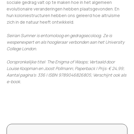
sociale gedrag valt op te maken hoe in het algemeen
evolutionaire veranderingen hebben plaatsgevonden. En
hun koloniestructuren hebben ons geleerd hoe altruïsme
zich in de natuur heeft ontwikkeld.
Seirian Sumner is entomoloog en gedragsecoloog. Ze is
wespenexpert en als hoogleraar verbonden aan het University
College London.
Oorspronkelijke titel: The Enigma of Wasps; Vertaald door
Louise Koopman en Joost Pollmann; Paperback | Prijs: € 24,99;
Aantal pagina’s: 336 | ISBN 9789046826805; Verschijnt ook als
e-book.