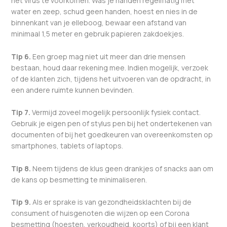
het virus te voorkomen. Was je handen regelmatig met
water en zeep, schud geen handen, hoest en nies in de
binnenkant van je elleboog, bewaar een afstand van
minimaal 1,5 meter en gebruik papieren zakdoekjes.
Tip 6.
Een groep mag niet uit meer dan drie mensen
bestaan, houd daar rekening mee. Indien mogelijk, verzoek
of de klanten zich, tijdens het uitvoeren van de opdracht, in
een andere ruimte kunnen bevinden.
Tip 7.
Vermijd zoveel mogelijk persoonlijk fysiek contact.
Gebruik je eigen pen of stylus pen bij het ondertekenen van
documenten of bij het goedkeuren van overeenkomsten op
smartphones, tablets of laptops.
Tip 8.
Neem tijdens de klus geen drankjes of snacks aan om
de kans op besmetting te minimaliseren.
Tip 9.
Als er sprake is van gezondheidsklachten bij de
consument of huisgenoten die wijzen op een Corona
besmetting (hoesten, verkoudheid, koorts) of bij een klant