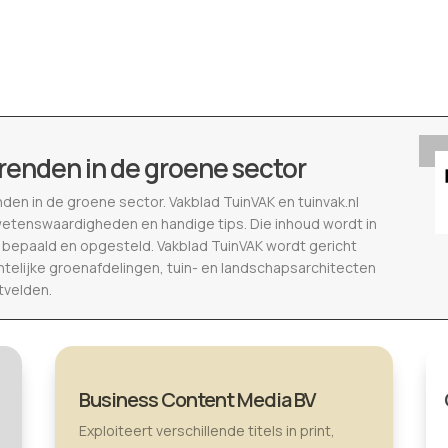
renden in de groene sector
nden in de groene sector. Vakblad TuinVAK en tuinvak.nl
wetenswaardigheden en handige tips. Die inhoud wordt in
epaald en opgesteld. Vakblad TuinVAK wordt gericht
telijke groenafdelingen, tuin- en landschapsarchitecten
tvelden.
Business Content Media BV
Exploiteert verschillende titels in print,