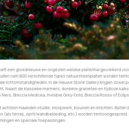
heeft een gloednieuwe en ongezien weidse platenhal gecreëerd voor 
ullen ruim 800 verschillende types natuursteenplaten worden tento
le lichtomstandigheden. In de nieuwe Stone Gallery krijgen zowel p
. Naast de klassieke marmers, donkere granieten en tijdloze kalks
no Nero, Breccia Medicea, Invisible Grey-Gold, Breccia Rosso of Ecli
t achttien maanden studie, sloopwerk, bouwen en inrichten. Buiten 
(als terras, oprit/wandbekleding, etc.) worden tentoongespreid. B
erkingen en speciale toepassingen.