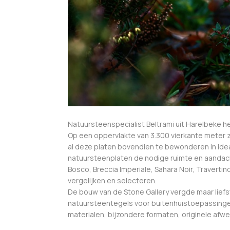
Natuursteenspecialist Beltrami uit Harelbeke 
Op een oppervlakte van 3.300 vierkante meter z
al deze platen bovendien te bewonderen in idea
natuursteenplaten de nodige ruimte en aandacht
Bosco, Breccia Imperiale, Sahara Noir, Traverti
vergelijken en selecteren.
De bouw van de Stone Gallery vergde maar liefs
natuursteentegels voor buitenhuistoepassingen 
materialen, bijzondere formaten, originele afw