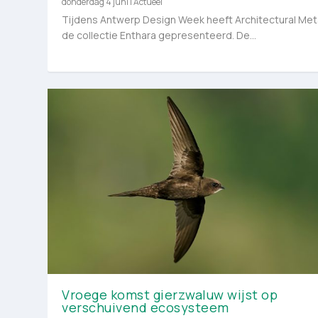
donderdag 4 juni
|
Actueel
Tijdens Antwerp Design Week heeft Architectural Met
de collectie Enthara gepresenteerd. De...
Vroege komst gierzwaluw wijst op
verschuivend ecosysteem