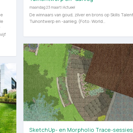
maandag 23 maart
|
Actueel
le
De winnaars van goud, zilver en brons op Skills Talen
de
Tuinontwerp en -aanleg. (Foto: World...
r
ijf
SketchUp- en Morpholio Trace-sessies