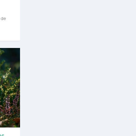
l
 de