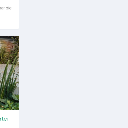
ar die
hter