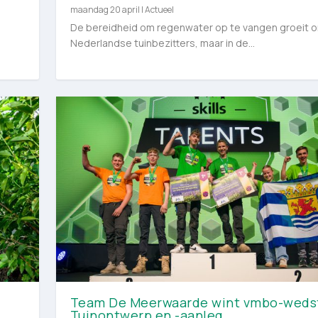
maandag 20 april
|
Actueel
De bereidheid om regenwater op te vangen groeit 
Nederlandse tuinbezitters, maar in de...
Team De Meerwaarde wint vmbo-wedst
Tuinontwerp en -aanleg