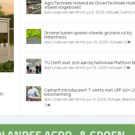
AgroTechniek Holland en GroenTechniek Holl
vrijwel volgeboekt
door
Linda van den Brink
|
jul 6, 2026
|
Actueel
,
Events
|
Groene tuinen spelen steeds grotere rol bij
hittestress
door
Linda van den Brink
|
jun 25, 2026
|
Actueel
|
0
TU Delft sluit zich aan bij Nationaal Platform
door
Linda van den Brink
|
jun 16, 2026
|
Actueel
|
0
Carhartt introduceert T-shirts met UPF 40+ U
ds
bescherming
door
Linda van den Brink
|
jun 9, 2026
|
Actueel
,
Bedrijfs
0
Platform Bom...
m 430 boomprofes...
riteit in co...
i neer op La...