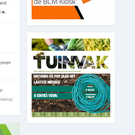
and
0
 Bomen
V-
kleding
|