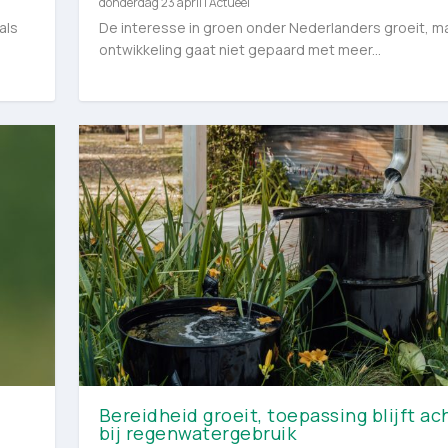
donderdag 23 april
|
Actueel
als
De interesse in groen onder Nederlanders groeit, ma
ontwikkeling gaat niet gepaard met meer...
Bereidheid groeit, toepassing blijft ac
bij regenwatergebruik