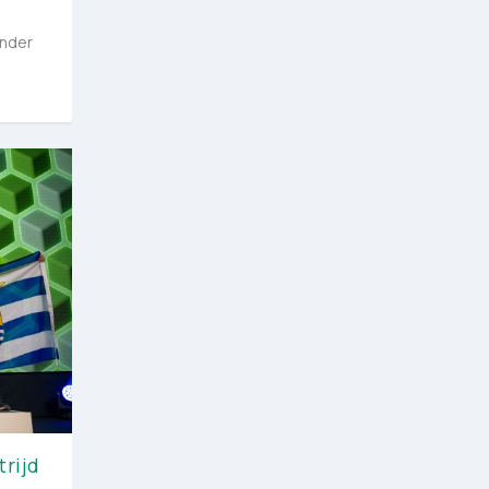
onder
rijd