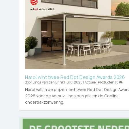
Harol wint twee Red Dot Design Awards 2026
door
Linda van den Brink
|
jul 6, 2026
|
Actueel
,
Producten
|
0
Harol valt in de prijzen met twee Red Dot Design Awar
2026 voor de Versuz Linea pergola en de Coolina
onderdakzonwering.
TU Delft sluit zich aan bij Nationaal 
Nederlandse Boominfodag brengt rui
Koninklijke VHG: maak vergroening prio
15e Open Kwekerijdag strijkt op 20 jun
dinsdag 16 juni
donderdag 12 maart
donderdag 12 maart
maandag 16 februari
|
Actueel
|
|
|
Events
Actueel
Events