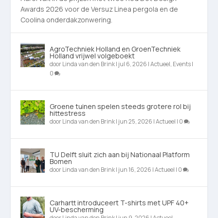
Awards 2026 voor de Versuz Linea pergola en de
Coolina onderdakzonwering.
AgroTechniek Holland en GroenTechniek
Holland vrijwel volgeboekt
door
Linda van den Brink
|
jul 6, 2026
|
Actueel
,
Events
|
0
Groene tuinen spelen steeds grotere rol bij
hittestress
door
Linda van den Brink
|
jun 25, 2026
|
Actueel
|
0
TU Delft sluit zich aan bij Nationaal Platform
Bomen
door
Linda van den Brink
|
jun 16, 2026
|
Actueel
|
0
Carhartt introduceert T-shirts met UPF 40+
UV-bescherming
door
Linda van den Brink
|
jun 9, 2026
|
Actueel
,