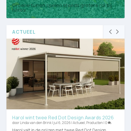
Groene tuinen spelen steeds grotere rol bij
hittes...
ACTUEEL
TU Delft sluit zich aan bij Nationaal Platform
Nederlandse Boominfodag brengt ruim 430
Koninklijke VHG: maak vergroening prioriteit in
15e Open Kwekerijdag strijkt op 20 juni neer
Bom...
boomprofes...
co...
op La...
Harol wint twee Red Dot Design Awards 2026
door
Linda van den Brink
|
jul 6, 2026
|
Actueel
,
Producten
|
0
Harol valt in de prijzen met twee Red Dot Design