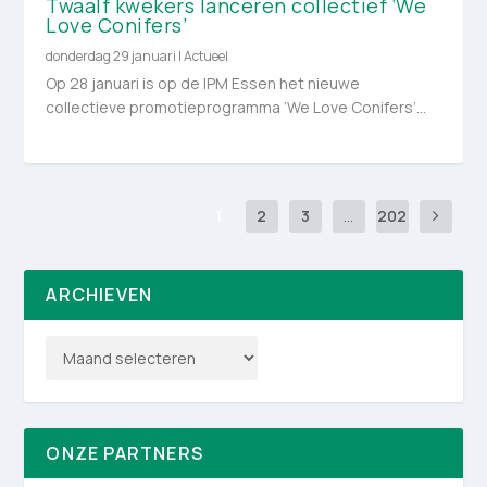
Twaalf kwekers lanceren collectief ‘We
Love Conifers’
donderdag 29 januari
|
Actueel
Op 28 januari is op de IPM Essen het nieuwe
collectieve promotieprogramma ‘We Love Conifers’...
1
2
3
...
202
ARCHIEVEN
ONZE PARTNERS